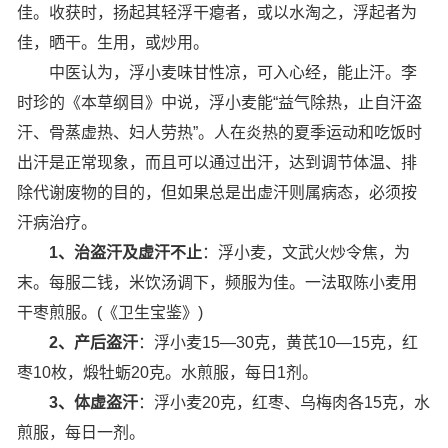
佳。收获时，扬起其轻浮干瘪者，或以水淘之，浮起者为
佳，晒干。生用，或炒用。
中医认为，浮小麦味甘性凉，可入心经，能止汗。李
时珍的《本草纲目》中说，浮小麦能“益气除热，止自汗盗
汗、骨蒸虚热、妇人劳热”。人在炎热的夏季运动和吃饭时
出汗是正常现象，而且可以通过出汗，达到调节体温、排
除代谢废物的目的，但如果总是出虚汗则属病态，必须按
汗病治疗。
1、治盗汗及虚汗不止
：浮小麦，文武火炒令焦，为
末。每服二钱，米饮汤调下，频服为佳。一法取陈小麦用
干枣煎服。(《卫生宝鉴》)
2、产后盗汗
：浮小麦15—30克，黄芪10—15克，红
枣10枚，煅牡蛎20克。水煎服，每日1剂。
3、体虚盗汗
：浮小麦20克，红枣、乌梅肉各15克，水
煎服，每日一剂。