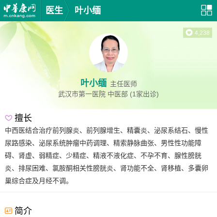
医生
叶小缅
4,238
叶小缅
主任医师
武汉市第一医院
中医部
(1家出诊)
擅长
中西医结合治疗前列腺炎、前列腺增生、精囊炎、泌尿系结石、慢性
尿路感染、泌尿系统肿瘤中药调理、精索静脉曲张、男性性功能障
碍、肾虚、弱精症、少精症、精液不液化症、不孕不育、腺性膀胱
炎、排尿困难、氯胺酮相关性膀胱炎、肾功能不全、肾移植、多囊卵
巢综合症及月经不调。
简介