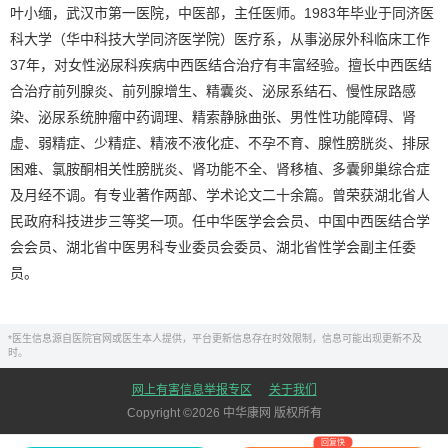
叶小缅，武汉市第一医院，中医部，主任医师。1983年毕业于同济医
科大学（华中科技大学同济医学院）医疗系，从事泌尿外科临床工作
37年，对女性泌尿科疾病中西医结合治疗有丰富经验。擅长中西医结
合治疗前列腺炎、前列腺增生、精囊炎、泌尿系结石、慢性尿路感
染、泌尿系统肿瘤中药调理、精索静脉曲张、男性性功能障碍、肾
虚、弱精症、少精症、精液不液化症、不孕不育、腺性膀胱炎、排尿
困难、氯胺酮相关性膀胱炎、肾功能不全、肾移植、多囊卵巢综合症
及月经不调。有专业著作两部、学术论文二十余篇。曾荣获湖北省人
民政府科技进步三等奖一项。任中华医学会会员、中国中西医结合学
会会员、湖北省中医男科专业委员会委员、湖北省性学会副主任委
员。
*医生信息源自医院官网或医生本人提供，平台更新信息存在时效限制，信息可能出现更新不及
时。
网上有害信息举报专区
关于我们
Copyright ©
2026
中华康网 版权所有
回复快