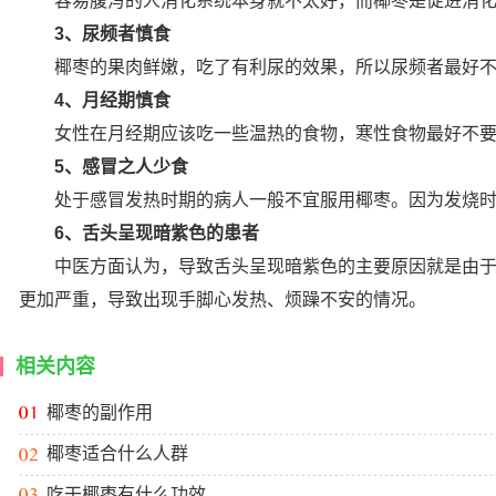
容易腹泻的人消化系统本身就不太好，而椰枣是促进消化
3、尿频者慎食
椰枣的果肉鲜嫩，吃了有利尿的效果，所以尿频者最好不
4、月经期慎食
女性在月经期应该吃一些温热的食物，寒性食物最好不要
5、感冒之人少食
处于感冒发热时期的病人一般不宜服用椰枣。因为发烧时心
6、舌头呈现暗紫色的患者
中医方面认为，导致舌头呈现暗紫色的主要原因就是由于体
更加严重，导致出现手脚心发热、烦躁不安的情况。
相关内容
椰枣的副作用
椰枣适合什么人群
吃干椰枣有什么功效