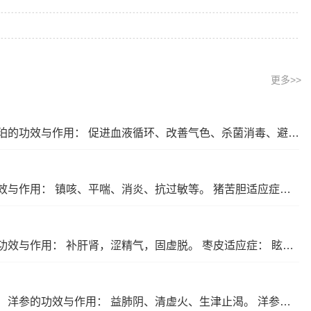
更多>>
血珀简介： 血珀，琥珀中的一种，红色或深红色，非常稀少，并且个体也很小。 血珀的性味： 性平，味甘。 血珀的功效与作用： 促进血液循环、改善气色、杀菌消毒、避免传染病。 血珀适应症： 发烧、肠胃不适、火伤、挫伤。… [详细]
猪苦胆简介： 为猪科动物猪的胆，具有清热、润燥、解毒的功效。 猪苦胆的药性： 性味苦、性寒。 猪苦胆的功效与作用： 镇咳、平喘、消炎、抗过敏等。 猪苦胆适应症： 热病里热燥渴、便秘、黄疸、百日咳、哮喘、泄泻、痢疾、目赤、喉痹、聤耳、痈肿疔疮。… [详细]
枣皮简介： 是李属落叶小乔木被子植物，具有补益肝肾，涩精固脱的功效。 枣皮的药性： 性味酸，平。 枣皮的功效与作用： 补肝肾，涩精气，固虚脱。 枣皮适应症： 眩晕耳鸣、腰膝酸痛、阳痿遗精、遗尿尿频、崩漏带下、大汗虚脱、内热消渴。… [详细]
洋参简介： 为五加科植物西洋参的干燥根，具有补气养阴，清热生津的功效。 洋参的药性： 性味甘、微苦，凉。 洋参的功效与作用： 益肺阴、清虚火、生津止渴。 洋参适应症： 气虚阴亏、内热、咳喘痰血、虚热烦倦、消渴、口燥咽干。… [详细]