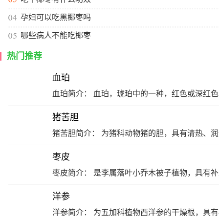
孕妇可以吃黑椰枣吗
哪些病人不能吃椰枣
热门推荐
血珀
猪苦胆
枣皮
洋参