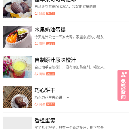
自从收到东菱DLK30A，我就把家里的烘...
5451
水果奶油蛋糕
今天是外公七十五岁大寿，家里亲戚的小朋友...
1834
自制原汁原味橙汁
自己动手自制橙汁，没有添加防腐剂，喝起来...
2408
巧心饼干
巧克力花生夹心饼干～
6347
香橙蛋羹
买了几个橙子，只有一个香甜多汁，剩下的全...