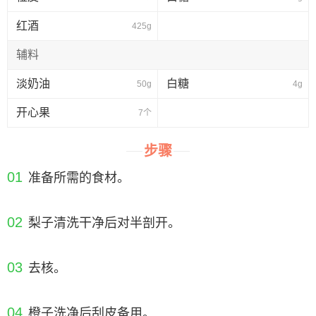
红酒
425g
辅料
淡奶油
白糖
50g
4g
开心果
7个
步骤
01
准备所需的食材。
02
梨子清洗干净后对半剖开。
03
去核。
04
橙子洗净后刮皮备用。