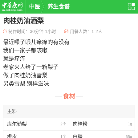
中医
养生食谱
肉桂奶油酒梨
制作时间：30分钟-1小时
用餐人数：1-2人
最近嗓子眼儿痒痒的有没有
我们一家子都咳嗽
就是痒痒
老家来人给了一箱梨子
做了肉桂奶油雪梨
另类雪梨
别样滋味
食材
主料
库尔勒梨
肉桂粉
2个
1g
橙皮
白糖
1个
65g