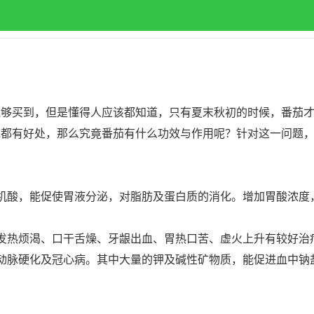
买到，但是懂得人应该都知道，只有夏末秋初的时候，番茄才
吃都有好处，那么究竟番茄有什么功效与作用呢？针对这一问题
酸，能促使胃液分泌，对脂肪及蛋白质的消化。增加胃酸浓度
热烦渴、口干舌燥、牙龈出血、胃热口苦、虚火上升有较好治
脉硬化及冠心病。其中大量的钾及碱性矿物质，能促进血中钠