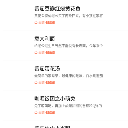
番茄豆瓣红烧黄花鱼
黄花鱼特价老公买了两条回来，有小孩在家将...
1482
意大利面
给老公过生日当然不能没有长寿面，今年来个...
6970
番茄蛋花汤
最简单的家常菜，最健康的吃法，白水煮番茄...
8647
咖喱饭团之小萌兔
兔子萌萌哒，再加上酸酸甜甜的番茄和Q弹的...
8907