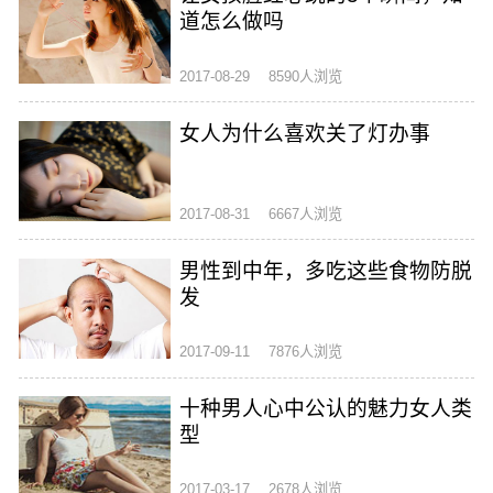
道怎么做吗
2017-08-29
8590人浏览
女人为什么喜欢关了灯办事
2017-08-31
6667人浏览
男性到中年，多吃这些食物防脱
发
2017-09-11
7876人浏览
十种男人心中公认的魅力女人类
型
2017-03-17
2678人浏览