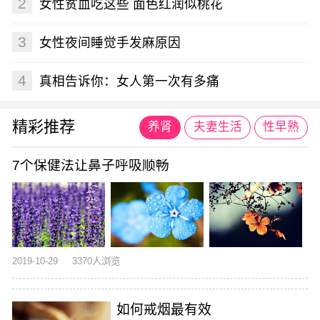
2
女性贫血吃这些 面色红润似桃花
3
女性夜间睡觉手发麻原因
4
真相告诉你：女人第一次有多痛
精彩推荐
养肾
夫妻生活
性早熟
7个保健法让鼻子呼吸顺畅
2019-10-29
3370人浏览
如何戒烟最有效