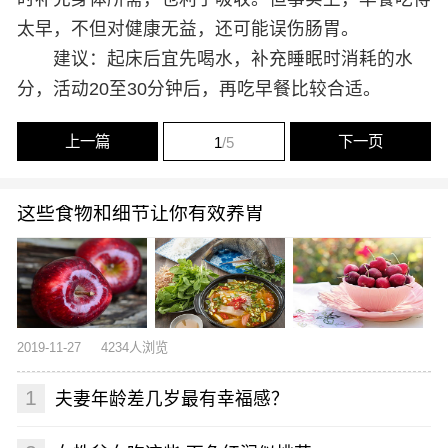
太早，不但对健康无益，还可能误伤肠胃。
建议：起床后宜先喝水，补充睡眠时消耗的水
分，活动20至30分钟后，再吃早餐比较合适。
上一篇
下一页
1
/5
这些食物和细节让你有效养胃
2019-11-27
4234人浏览
1
夫妻年龄差几岁最有幸福感？