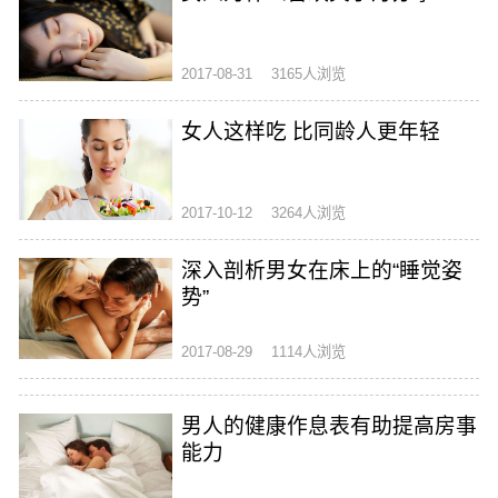
2017-08-31
3165人浏览
女人这样吃 比同龄人更年轻
2017-10-12
3264人浏览
深入剖析男女在床上的“睡觉姿
势”
2017-08-29
1114人浏览
男人的健康作息表有助提高房事
能力