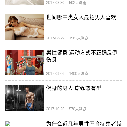
2017-08-30
592人浏览
世间哪三类女人最招男人喜欢
2017-08-29
1582人浏览
男性健身 运动方式不正确反倒
伤身
2017-09-06
1400人浏览
健身的男人 愈练愈有型
2017-10-25
570人浏览
为什么近几年男性不育症患者越