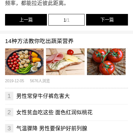
频率，都能拉近彼此距离。
上一篇
下一篇
1
/1
14种方法教你吃出蔬菜营养
2019-12-05
5676人浏览
1
男性常穿牛仔裤危害大
2
女性贫血吃这些 面色红润似桃花
3
气温骤降 男性要保护好前列腺