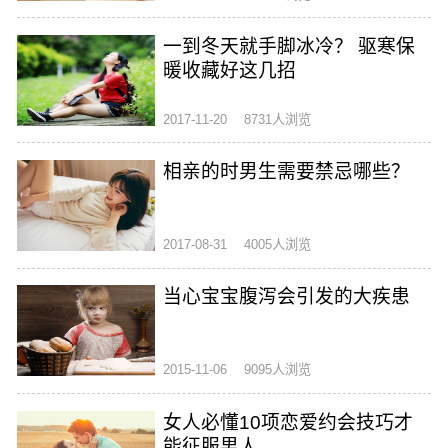
一到冬天就手脚冰冷？ 驱寒保
暖收藏好这几招
2017-11-20
8731人浏览
相亲的时男生需要禁忌哪些？
2017-08-31
4005人浏览
当心宝宝腹泻会引发的大疾患
2015-11-06
9095人浏览
女人必懂10项恋爱约会技巧才
能征服男人