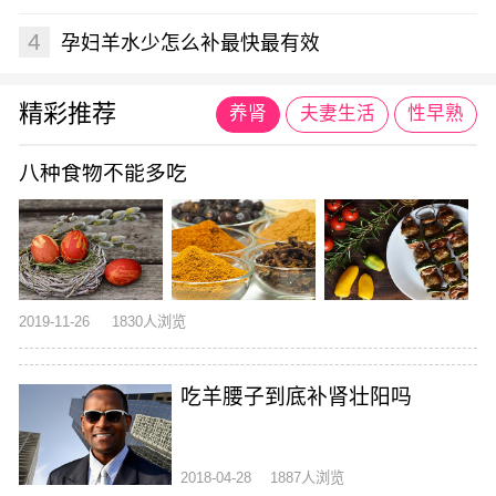
4
孕妇羊水少怎么补最快最有效
精彩推荐
养肾
夫妻生活
性早熟
八种食物不能多吃
2019-11-26
1830人浏览
吃羊腰子到底补肾壮阳吗
2018-04-28
1887人浏览