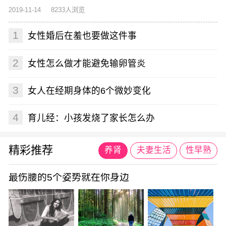
2019-11-14
8233人浏览
1
女性婚后在羞也要做这件事
2
女性怎么做才能避免输卵管炎
3
女人在经期身体的6个微妙变化
4
育儿经：小孩发烧了家长怎么办
精彩推荐
养肾
夫妻生活
性早熟
最伤腰的5个姿势就在你身边