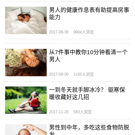
男人的健康作息表有助提高房事
能力
2017-08-30
9904人浏览
从7件事中教你10分钟看清一个
男人
2017-08-30
1165人浏览
一到冬天就手脚冰冷？ 驱寒保
暖收藏好这几招
2017-11-20
583人浏览
男性到中年，多吃这些食物防脱
发