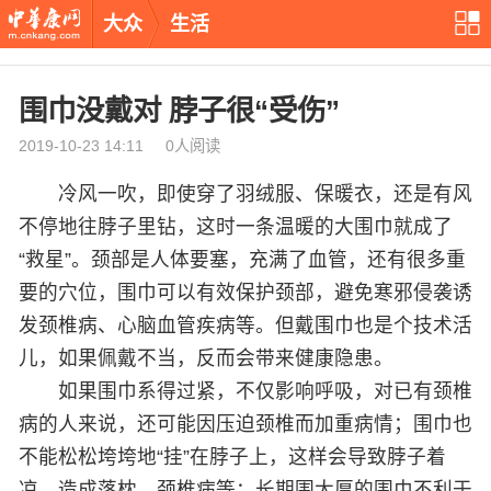
大众
生活
围巾没戴对 脖子很“受伤”
2019-10-23 14:11 0人阅读
冷风一吹，即使穿了羽绒服、保暖衣，还是有风
不停地往脖子里钻，这时一条温暖的大围巾就成了
“救星”。颈部是人体要塞，充满了血管，还有很多重
要的穴位，围巾可以有效保护颈部，避免寒邪侵袭诱
发颈椎病、心脑血管疾病等。但戴围巾也是个技术活
儿，如果佩戴不当，反而会带来健康隐患。
如果围巾系得过紧，不仅影响呼吸，对已有颈椎
病的人来说，还可能因压迫颈椎而加重病情；围巾也
不能松松垮垮地“挂”在脖子上，这样会导致脖子着
凉，造成落枕、颈椎病等；长期围太厚的围巾不利于